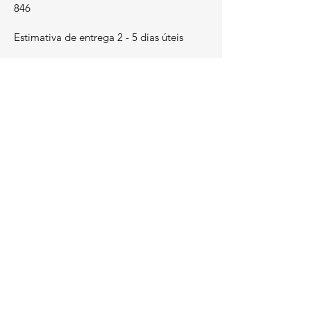
846
Estimativa de entrega 2 - 5 dias úteis
LEGAL
Termos e Condições
​Métodos de Pagamento
Livro de Reclamações
Política de Privacidade
Política de Cookies
Métodos de Pagamento: