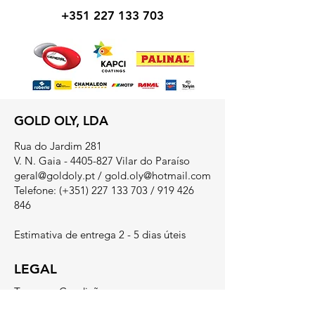
+351 227 133 703
GOLD OLY, LDA
Rua do Jardim 281
V. N. Gaia - 4405-827 Vilar do Paraíso
geral@goldoly.pt
/
gold.oly@hotmail.com
Telefone: (+351)
227 133 703
/
919 426
846
Estimativa de entrega 2 - 5 dias úteis
LEGAL
Termos e Condições
​Métodos de Pagamento