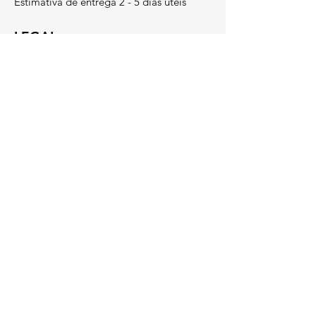
Estimativa de entrega 2 - 5 dias úteis
LEGAL
Termos e Condições
​Métodos de Pagamento
Livro de Reclamações
Política de Privacidade
Política de Cookies
Métodos de Pagamento: