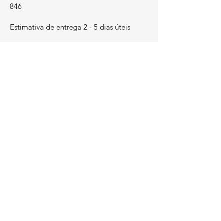
846
Estimativa de entrega 2 - 5 dias úteis
LEGAL
Termos e Condições
​Métodos de Pagamento
Livro de Reclamações
Política de Privacidade
Política de Cookies
Métodos de Pagamento: