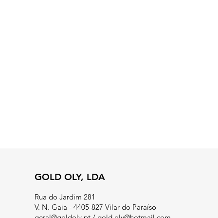
GOLD OLY, LDA
Rua do Jardim 281
V. N. Gaia - 4405-827 Vilar do Paraíso
geral@goldoly.pt
/
gold.oly@hotmail.com