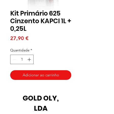
Kit Primário 625
Cinzento KAPCI 1L +
0,25L
Preço
27,90 €
Quantidade
*
Adicionar ao carrinho
GOLD OLY,
LDA