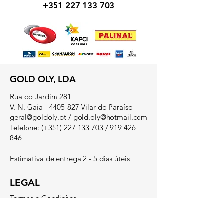
+351 227 133 703
GOLD OLY, LDA
Rua do Jardim 281
V. N. Gaia - 4405-827 Vilar do Paraíso
geral@goldoly.pt
/
gold.oly@hotmail.com
Telefone: (+351)
227 133 703
/
919 426
846
Estimativa de entrega 2 - 5 dias úteis
LEGAL
Termos e Condições
​Métodos de Pagamento