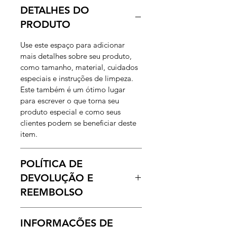
DETALHES DO
PRODUTO
Use este espaço para adicionar
mais detalhes sobre seu produto,
como tamanho, material, cuidados
especiais e instruções de limpeza.
Este também é um ótimo lugar
para escrever o que torna seu
produto especial e como seus
clientes podem se beneficiar deste
item.
POLÍTICA DE
DEVOLUÇÃO E
REEMBOLSO
Use este espaço para informar seus
INFORMAÇÕES DE
clientes sobre o que fazer caso