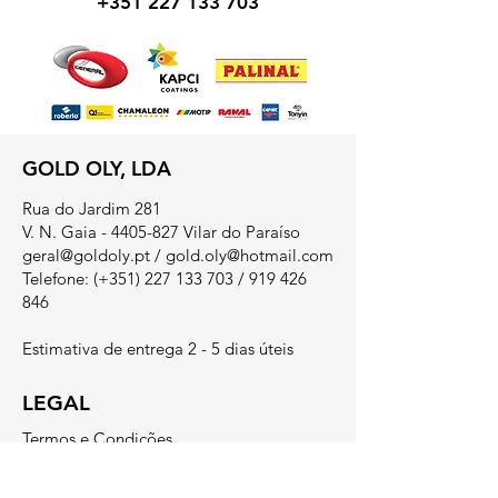
+351 227 133 703
GOLD OLY, LDA
Rua do Jardim 281
V. N. Gaia - 4405-827 Vilar do Paraíso
geral@goldoly.pt
/
gold.oly@hotmail.com
Telefone: (+351)
227 133 703
/
919 426
846
Estimativa de entrega 2 - 5 dias úteis
LEGAL
Termos e Condições
​Métodos de Pagamento