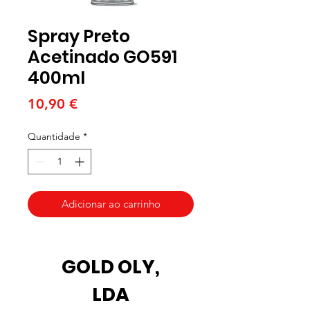
Spray Preto
Acetinado GO591
400ml
Preço
10,90 €
Quantidade
*
Adicionar ao carrinho
GOLD OLY,
LDA