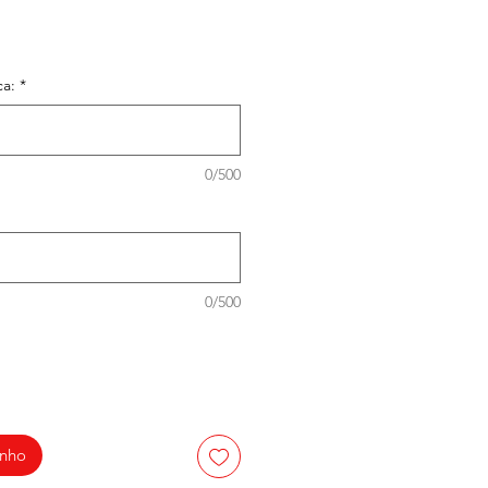
ca:
*
0/500
0/500
inho