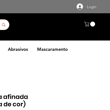
Login
Abrasivos
Mascaramento
a afinada
a de cor)