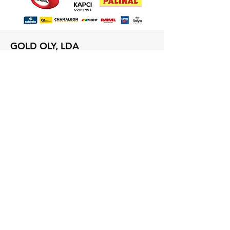
GOLD OLY, LDA
Rua do Jardim 281
V. N. Gaia - 4405-827 Vilar do Paraíso
geral@goldoly.pt
/
gold.oly@hotmail.com
Telefone: (+351)
227 133 703
/
919 426
846
Estimativa de entrega 2 - 5 dias úteis
LEGAL
Termos e Condições
​Métodos de Pagamento
Livro de Reclamações
Política de Privacidade
Política de Cookies