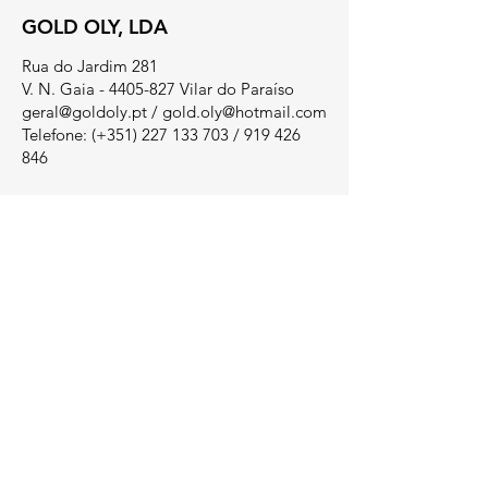
GOLD OLY, LDA
Rua do Jardim 281
V. N. Gaia - 4405-827 Vilar do Paraíso
geral@goldoly.pt
/
gold.oly@hotmail.com
Telefone: (+351)
227 133 703
/
919 426
846
Estimativa de entrega 2 - 5 dias úteis
LEGAL
Termos e Condições
​Métodos de Pagamento
Livro de Reclamações
Política de Privacidade
Política de Cookies