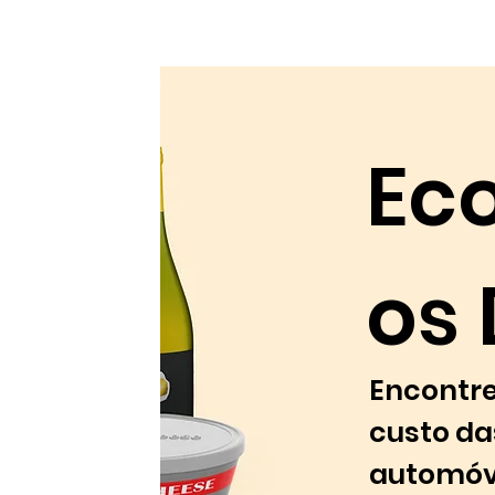
Ec
os 
Encontre
custo da
automóve