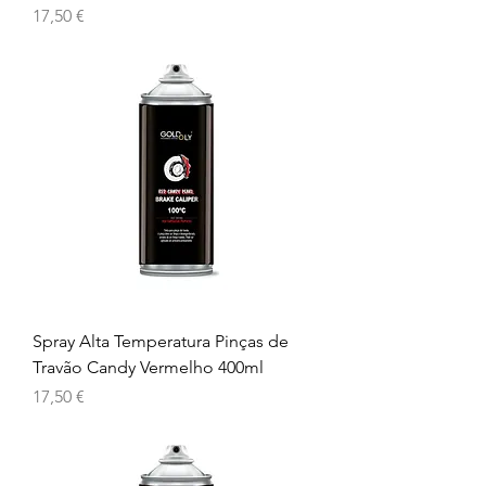
Preço
17,50 €
Spray Alta Temperatura Pinças de
Travão Candy Vermelho 400ml
Preço
17,50 €