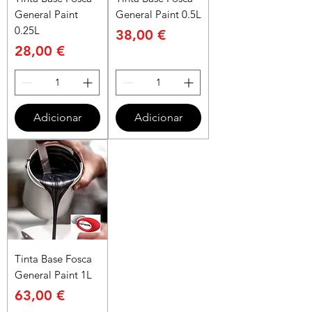
General Paint
General Paint 0.5L
0.25L
Preço
38,00 €
Preço
28,00 €
Adicionar
Adicionar
Tinta Base Fosca
General Paint 1L
Preço
63,00 €