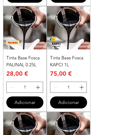
Tinta Base Fosca
Tinta Base Fosca
PALINAL 0.25L
KAPCI 1L
Preço
Preço
28,00 €
75,00 €
Adicionar
Adicionar