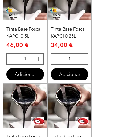
Tinta Base Fosca
Tinta Base Fosca
KAPCI 0.5L
KAPCI 0.25L
Preço
Preço
46,00 €
34,00 €
Adicionar
Adicionar
Tinta Base Fosca
Tinta Base Fosca